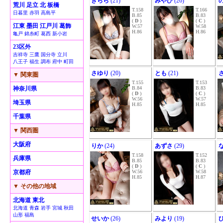
きらら
(21)
みやび
(26)
荒川 足立 北 板橋
T.158
T.166
日暮里 赤羽 高島平
B.85
B.83
(
D
)
(
C
)
江東 墨田 江戸川 葛飾
W.57
W.58
H.86
H.86
亀戸 錦糸町 葛西 新小岩
23区外
吉祥寺 三鷹 国分寺 立川
八王子 福生 調布 府中 町田
さゆり
(20)
とも
(21)
▼ 関東圏
T.155
T.153
神奈川県
B.84
B.83
(
D
)
(
C
)
W.56
W.57
埼玉県
H.85
H.85
千葉県
▼ 関西圏
大阪府
りか
(24)
あずさ
(29)
T.158
T.152
兵庫県
B.85
B.83
(
D
)
(
C
)
京都府
W.56
W.58
H.85
H.87
▼ その他の地域
北海道 東北
北海道 青森 岩手 宮城 秋田
山形 福島
せいか
(26)
みより
(19)