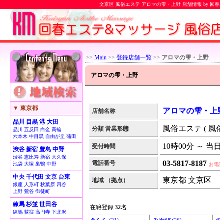
文京区 風俗エステ アロマの雫・上野 店舗情報 by 
>>
Main
>>
登録店舗一覧
>>
アロマの雫・上野
アロマの雫・上野
▼ 東京都
アロマの雫・上
店舗名称
品川 目黒 港 大田
風俗エステ ( 風
分類 営業形態
品川 五反田 白金 高輪
六本木 中目黒 自由が丘 蒲田
10時00分 ～ 当
受付時間
渋谷 新宿 豊島 中野
渋谷 恵比寿 新宿 大久保
03-5817-8187
電話番号
池袋 大塚 巣鴨 中野
お電
中央 千代田 文京 台東
東京都 文京区
地域 （拠点）
銀座 人形町 秋葉原 四谷
上野 鶯谷 御徒町
練馬 杉並 世田谷
在籍登録
32
名
練馬 荻窪 高円寺 下北沢