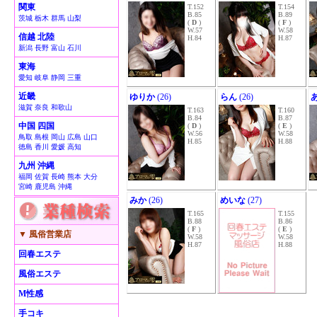
関東
T.152
T.154
B.85
B.89
茨城 栃木 群馬 山梨
(
D
)
(
F
)
W.57
W.58
信越 北陸
H.84
H.87
新潟 長野 富山 石川
東海
愛知 岐阜 静岡 三重
近畿
ゆりか
(26)
らん
(26)
滋賀 奈良 和歌山
T.163
T.160
B.84
B.87
中国 四国
(
D
)
(
E
)
W.56
W.58
鳥取 島根 岡山 広島 山口
H.85
H.88
徳島 香川 愛媛 高知
九州 沖縄
福岡 佐賀 長崎 熊本 大分
宮崎 鹿児島 沖縄
みか
(26)
めいな
(27)
T.165
T.155
B.88
B.86
(
F
)
(
E
)
▼ 風俗営業店
W.58
W.58
H.87
H.88
回春エステ
風俗エステ
M性感
手コキ