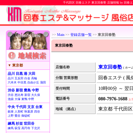
千代田区 回春エステ 東京回春塾 店舗情報 by 回
>>
Main
>>
登録店舗一覧
>>
東京回春塾
東京回春塾
▼ 東京都
東京回春塾
店舗名称
( ホー
品川 目黒 港 大田
回春エステ ( 風
分類 営業形態
品川 五反田 白金 高輪
六本木 中目黒 自由が丘 蒲田
10時00分 ～ 翌
受付時間
渋谷 新宿 豊島 中野
渋谷 恵比寿 新宿 大久保
080-7976-1688
電話番号
池袋 大塚 巣鴨 中野
お
中央 千代田 文京 台東
東京都 千代田区
地域 （拠点）
銀座 人形町 秋葉原 四谷
上野 鶯谷 御徒町
練馬 杉並 世田谷
練馬 荻窪 高円寺 下北沢