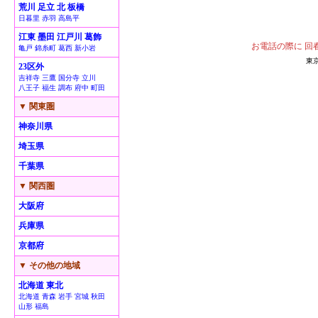
荒川 足立 北 板橋
日暮里 赤羽 高島平
江東 墨田 江戸川 葛飾
お電話の際に 回
亀戸 錦糸町 葛西 新小岩
東
23区外
吉祥寺 三鷹 国分寺 立川
八王子 福生 調布 府中 町田
▼ 関東圏
神奈川県
埼玉県
千葉県
▼ 関西圏
大阪府
兵庫県
京都府
▼ その他の地域
北海道 東北
北海道 青森 岩手 宮城 秋田
山形 福島