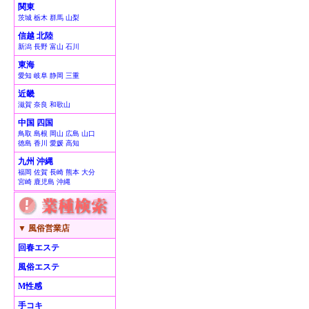
関東
茨城 栃木 群馬 山梨
信越 北陸
新潟 長野 富山 石川
東海
愛知 岐阜 静岡 三重
近畿
滋賀 奈良 和歌山
中国 四国
鳥取 島根 岡山 広島 山口
徳島 香川 愛媛 高知
九州 沖縄
福岡 佐賀 長崎 熊本 大分
宮崎 鹿児島 沖縄
▼ 風俗営業店
回春エステ
風俗エステ
M性感
手コキ