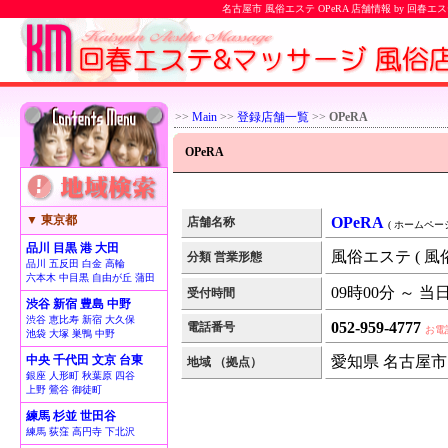
名古屋市 風俗エステ OPeRA 店舗情報 by 回春
>>
Main
>>
登録店舗一覧
>>
OPeRA
OPeRA
▼ 東京都
OPeRA
店舗名称
( ホームページ
品川 目黒 港 大田
風俗エステ ( 風
分類 営業形態
品川 五反田 白金 高輪
六本木 中目黒 自由が丘 蒲田
09時00分 ～ 当
受付時間
渋谷 新宿 豊島 中野
渋谷 恵比寿 新宿 大久保
052-959-4777
電話番号
お電
池袋 大塚 巣鴨 中野
中央 千代田 文京 台東
愛知県 名古屋市
地域 （拠点）
銀座 人形町 秋葉原 四谷
上野 鶯谷 御徒町
練馬 杉並 世田谷
練馬 荻窪 高円寺 下北沢