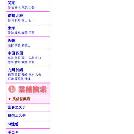
関東
茨城 栃木 群馬 山梨
信越 北陸
新潟 長野 富山 石川
東海
愛知 岐阜 静岡 三重
近畿
滋賀 奈良 和歌山
中国 四国
鳥取 島根 岡山 広島 山口
徳島 香川 愛媛 高知
九州 沖縄
福岡 佐賀 長崎 熊本 大分
宮崎 鹿児島 沖縄
▼ 風俗営業店
回春エステ
風俗エステ
M性感
手コキ