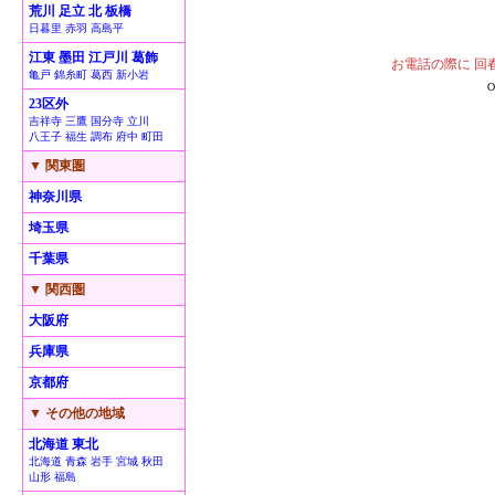
荒川 足立 北 板橋
日暮里 赤羽 高島平
江東 墨田 江戸川 葛飾
お電話の際に 回
亀戸 錦糸町 葛西 新小岩
23区外
吉祥寺 三鷹 国分寺 立川
八王子 福生 調布 府中 町田
▼ 関東圏
神奈川県
埼玉県
千葉県
▼ 関西圏
大阪府
兵庫県
京都府
▼ その他の地域
北海道 東北
北海道 青森 岩手 宮城 秋田
山形 福島