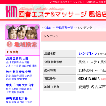
名古屋市 風俗エステ シンデレラ 店舗情報 by 回
>>
Main
>>
登録店舗一覧
>>
シンデレラ
シンデレラ
▼ 東京都
シンデレラ
店舗名称
( ホー
品川 目黒 港 大田
風俗エステ ( 風
分類 営業形態
品川 五反田 白金 高輪
六本木 中目黒 自由が丘 蒲田
11時30分 ～ 当
受付時間
渋谷 新宿 豊島 中野
渋谷 恵比寿 新宿 大久保
052-613-0813
電話番号
池袋 大塚 巣鴨 中野
お電
中央 千代田 文京 台東
愛知県 名古屋市
地域 （拠点）
銀座 人形町 秋葉原 四谷
上野 鶯谷 御徒町
練馬 杉並 世田谷
練馬 荻窪 高円寺 下北沢