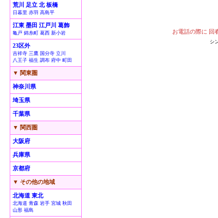
荒川 足立 北 板橋
日暮里 赤羽 高島平
江東 墨田 江戸川 葛飾
お電話の際に 回
亀戸 錦糸町 葛西 新小岩
シ
23区外
吉祥寺 三鷹 国分寺 立川
八王子 福生 調布 府中 町田
▼ 関東圏
神奈川県
埼玉県
千葉県
▼ 関西圏
大阪府
兵庫県
京都府
▼ その他の地域
北海道 東北
北海道 青森 岩手 宮城 秋田
山形 福島