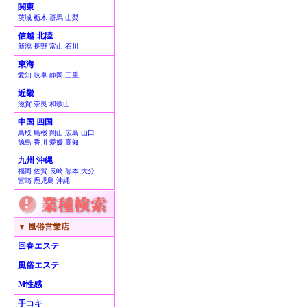
関東
茨城 栃木 群馬 山梨
信越 北陸
新潟 長野 富山 石川
東海
愛知 岐阜 静岡 三重
近畿
滋賀 奈良 和歌山
中国 四国
鳥取 島根 岡山 広島 山口
徳島 香川 愛媛 高知
九州 沖縄
福岡 佐賀 長崎 熊本 大分
宮崎 鹿児島 沖縄
▼ 風俗営業店
回春エステ
風俗エステ
M性感
手コキ