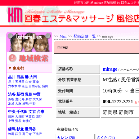
静岡市 M性感 mirage 店舗情報 by 回春エ
>>
Main
>>
登録店舗一覧
>>
mirage
mirage
▼ 東京都
mirage
店舗名称
( ホームページ 
品川 目黒 港 大田
M性感 ( 風俗営業
分類 営業形態
品川 五反田 白金 高輪
六本木 中目黒 自由が丘 蒲田
10時00分 ～ 当
受付時間
渋谷 新宿 豊島 中野
渋谷 恵比寿 新宿 大久保
090-1272-3721
電話番号
お
池袋 大塚 巣鴨 中野
中央 千代田 文京 台東
静岡県 静岡市
地域 （拠点）
銀座 人形町 秋葉原 四谷
上野 鶯谷 御徒町
練馬 杉並 世田谷
在籍登録
4
名
練馬 荻窪 高円寺 下北沢
カレン
(26)
さくら
(24)