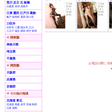
荒川 足立 北 板橋
T.150
T.154
日暮里 赤羽 高島平
B.84
B.84
(
C
)
(
C
)
W.60
W.59
江東 墨田 江戸川 葛飾
H.85
H.85
亀戸 錦糸町 葛西 新小岩
23区外
吉祥寺 三鷹 国分寺 立川
八王子 福生 調布 府中 町田
▼ 関東圏
神奈川県
埼玉県
千葉県
お電話の際に 回
▼ 関西圏
大阪府
兵庫県
京都府
▼ その他の地域
北海道 東北
北海道 青森 岩手 宮城 秋田
山形 福島