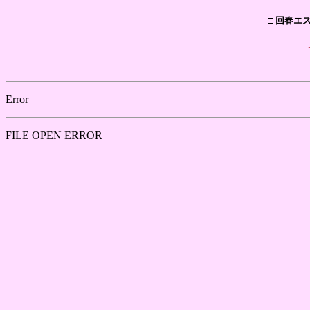
□ 回春エ
Error
FILE OPEN ERROR