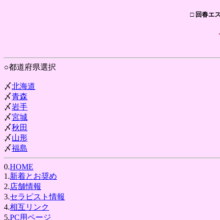
□ 回春エ
○都道府県選択
〆
北海道
〆
青森
〆
岩手
〆
宮城
〆
秋田
〆
山形
〆
福島
0.
HOME
1.
新着とお奨め
2.
店舗情報
3.
セラピスト情報
4.
相互リンク
5.
PC用ページ